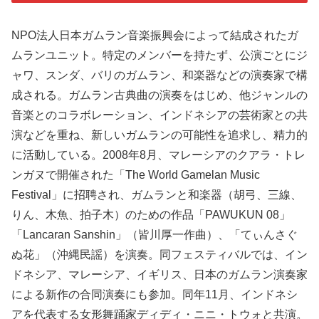
NPO法人日本ガムラン音楽振興会によって結成されたガ
ムランユニット。特定のメンバーを持たず、公演ごとにジ
ャワ、スンダ、バリのガムラン、和楽器などの演奏家で構
成される。ガムラン古典曲の演奏をはじめ、他ジャンルの
音楽とのコラボレーション、インドネシアの芸術家との共
演などを重ね、新しいガムランの可能性を追求し、精力的
に活動している。2008年8月、マレーシアのクアラ・トレ
ンガヌで開催された「The World Gamelan Music
Festival」に招聘され、ガムランと和楽器（胡弓、三線、
りん、木魚、拍子木）のための作品「PAWUKUN 08」
「Lancaran Sanshin」（皆川厚一作曲）、「てぃんさぐ
ぬ花」（沖縄民謡）を演奏。同フェスティバルでは、イン
ドネシア、マレーシア、イギリス、日本のガムラン演奏家
による新作の合同演奏にも参加。同年11月、インドネシ
アを代表する女形舞踊家ディディ・ニニ・トウォと共演。